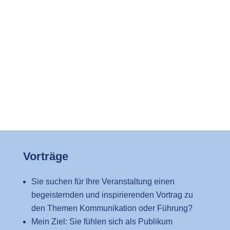
Ihren neuen Lernschatz wenden Sie direkt in der
Praxis an, im Idealfall bereits während des
Trainings, zwischen mehreren Lernmodulen oder
im Anschluss an das Training.
Je nach Thema kann die Ergänzung durch ein
Coaching hilfreich sein, beispielsweise ein
Einzel- oder Gruppen-Coaching speziell für
Führungskräfte.
Vorträge
Sie suchen für Ihre Veranstaltung einen
begeisternden und inspirierenden Vortrag zu
den Themen Kommunikation oder Führung?
Mein Ziel: Sie fühlen sich als Publikum