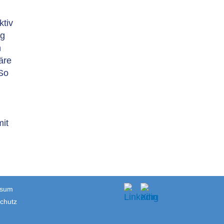
ktiv
ng
n
äre
 So
mit
ssum
chutz