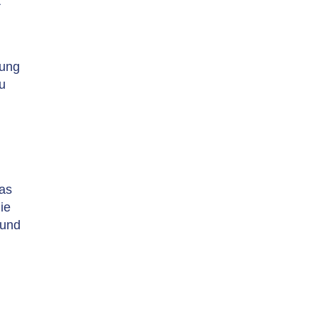
t
zung
zu
das
ie
 und