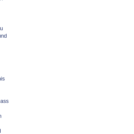
zu
und
is
dass
n
d