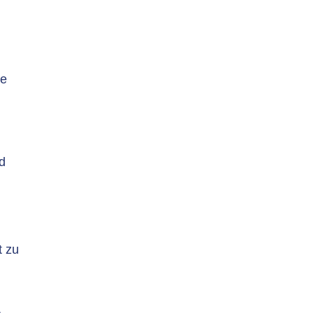
te
d
t zu