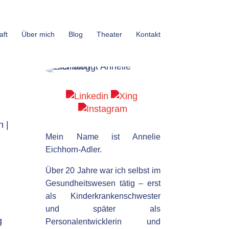
aft
Über mich
Blog
Theater
Kontakt
n
|
Mein Name ist Annelie
Eichhorn-Adler.
Über 20 Jahre war ich selbst im
Gesundheitswesen tätig – erst
als Kinderkrankenschwester
n
und später als
g
Personalentwicklerin und