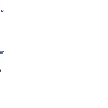
.
nz.
n
ken
e