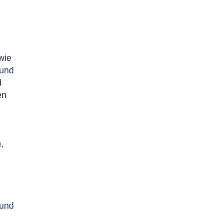
wie
 und
d
en
,
 und